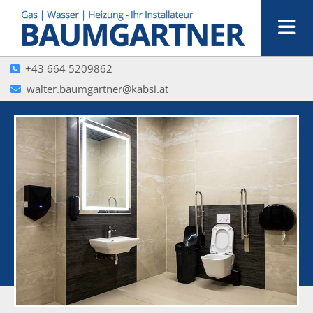
+43 664 5209862

walter.baumgartner@kabsi.at
