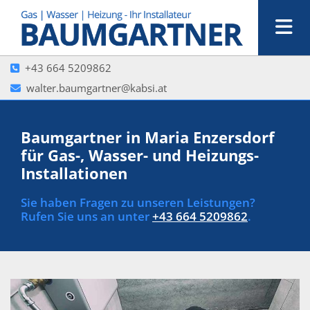
+43 664 5209862

walter.baumgartner@kabsi.at

Baumgartner in Maria Enzersdorf
für Gas-, Wasser- und Heizungs-
Installationen
Sie haben Fragen zu unseren Leistungen?
Rufen Sie uns an unter
+43 664 5209862
.